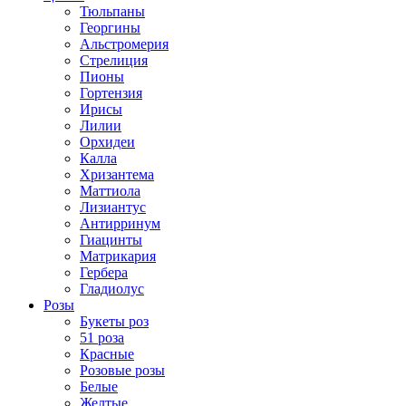
Тюльпаны
Георгины
Альстромерия
Стрелиция
Пионы
Гортензия
Ирисы
Лилии
Орхидеи
Калла
Хризантема
Маттиола
Лизиантус
Антирринум
Гиацинты
Матрикария
Гербера
Гладиолус
Розы
Букеты роз
51 роза
Красные
Розовые розы
Белые
Желтые