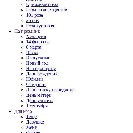
Кремовые розы
Розы разных цветов
101 роза
25 роз
Роза кустовая
На праздник
Хеллоуин
14 февраля
8 марта
Пасха
Выпускные
Новый год
На годовщину
День рождения
Юбилей
Свидание
На выписку из роддома
День матери
День учителя
1 сентября
Для кого
Теще
Девушке
Жене
Сестре