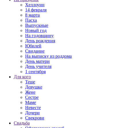
Хеллоуин
14 февраля
8 марта
Пасха
Выпускные
Новый год
На годовщину
День рождения
Юбилей
Свидание
На выписку из роддома
День матери
День учителя
1 сентября
Для кого
Теще
Девушке
Жене
Сестре
Маме
Невесте
Дочери
Свекрови
Свадьба