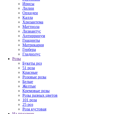
Ирисы
Лилии
Орхидеи
Калла
Хризантема
Маттиола
Лизиантус
Антирринум
Гиацинты
Матрикария
Гербера
Гладиолус
Розы
Букеты роз
51 роза
Красные
Розовые розы
Белые
Желтые
Кремовые розы
Розы разных цветов
101 роза
25 роз
Роза кустовая
На праздник